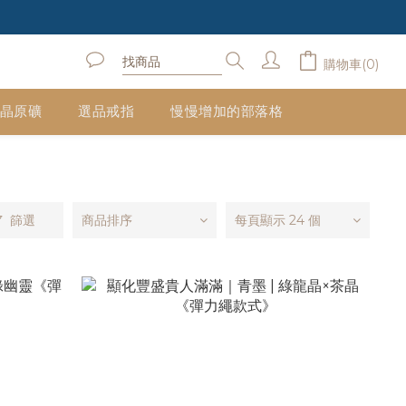
購物車(0)
晶原礦
選品戒指
慢慢增加的部落格
篩選
商品排序
每頁顯示 24 個