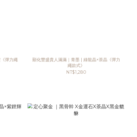
幽靈《彈力繩
顯化豐盛貴人滿滿｜青墨 | 綠龍晶×茶晶《彈力
繩款式》
NT$1,280