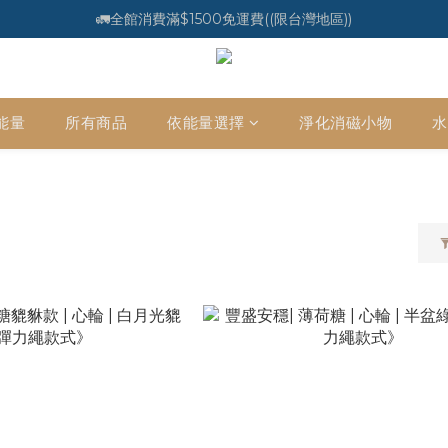
🚛全館消費滿$1500免運費((限台灣地區))
能量
所有商品
依能量選擇
淨化消磁小物
水