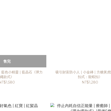
售完
 藍色小精靈 | 藍晶石《彈力
吸引財富防小人 | 小金磚 | 方糖黃
繩款式》
扣式：龍蝦扣》
NT$1,580
NT$1,280