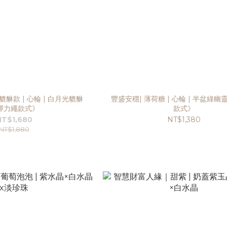
貔貅款 | 心輪 | 白月光貔貅
豐盛安穩| 薄荷糖 | 心輪 | 半盆綠
彈力繩款式》
款式》
NT$1,680
NT$1,380
NT$1,880