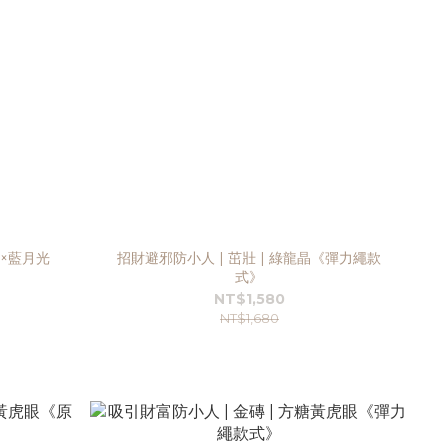
光×藍月光
招財避邪防小人 | 茁壯 | 綠龍晶《彈力繩款
式》
NT$1,580
NT$1,680