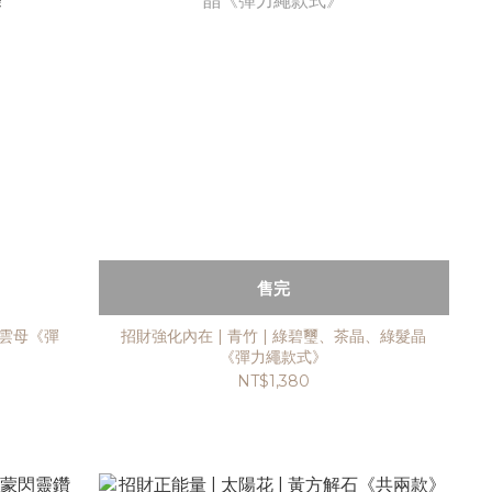
售完
鋰雲母《彈
招財強化內在 | 青竹 | 綠碧璽、茶晶、綠髮晶
《彈力繩款式》
NT$1,380