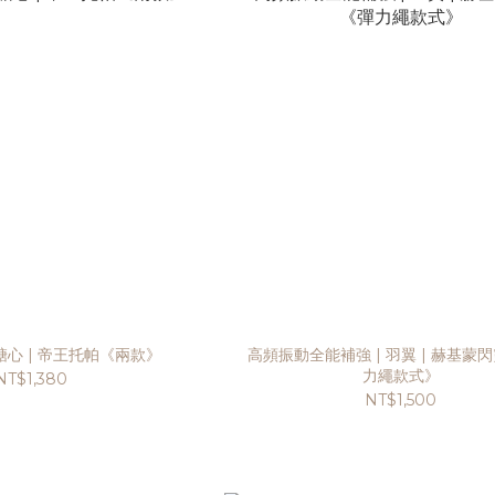
糖心 | 帝王托帕《兩款》
高頻振動全能補強 | 羽翼 | 赫基蒙
力繩款式》
NT$1,380
NT$1,500