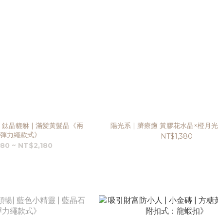
| 鈦晶貔貅 | 滿髪黃髮晶《兩
陽光系 | 臍療癒 黃膠花水晶×橙月
彈力繩款式》
NT$1,380
80 ~ NT$2,180