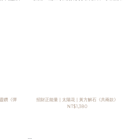
閃靈鑽《彈
招財正能量 | 太陽花 | 黃方解石《共兩款》
NT$1,380