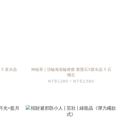
 X 黃水晶
神秘系 | 頂輪海底輪療癒 紫螢石X紫水晶 X 石
榴石
NT$1,280 ~ NT$2,580