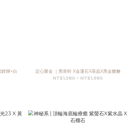
紫鋰輝×白
定心聚金 ｜黑骨幹 X金運石X茶晶X黑金貔貅
NT$1,580 ~ NT$1,980