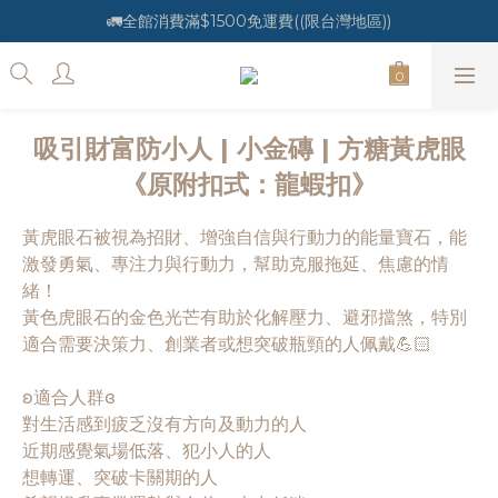
🚛全館消費滿$1500免運費((限台灣地區))
吸引財富防小人 | 小金磚 | 方糖黃虎眼
《原附扣式：龍蝦扣》
黃虎眼石被視為招財、增強自信與行動力的能量寶石，能
激發勇氣、專注力與行動力，幫助克服拖延、焦慮的情
緒！
黃色虎眼石的金色光芒有助於化解壓力、避邪擋煞，特別
適合需要決策力、創業者或想突破瓶頸的人佩戴💪🏻
ʚ適合人群ɞ
對生活感到疲乏沒有方向及動力的人
近期感覺氣場低落、犯小人的人
想轉運、突破卡關期的人