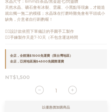
水晶尺寸：8mm白茶晶/黑金超七/閃靈鑽
天然水晶、礦石會有冰裂、雲霧、小黑點等現象，才能造
就出獨一無二的模樣；水晶珠在打磨時難免會有平頭或小
缺角，介意者自行斟酌喔！
👉🏻設計款依照下單備註的手圍手工製作
👉🏻手鍊製作天是7-10天（不包含運送時間
全店，全館滿$1500免運費（限台灣地區）
全店，亞洲地區滿$4500免國際運費
NT$1,500
以優惠價加購商品