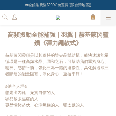
🚛全館消費滿$1500免運費((限台灣地區))
高頻振動全能補強 | 羽翼 | 赫基蒙閃靈
鑽《彈力繩款式》
赫基蒙閃靈鑽是以其獨特的雙尖晶體結構，能快速讓能量
循環是一種高頻水晶、調和之石，可幫助我們重拾身心、
精神、感情平衡，強化三為一體的連接性，具化解造成三
者斷層的能量阻塞，淨化身心，重拾平靜！
ʚ適合人群ɞ
想走出內耗，充實自信的人
容易緊張焦慮的人
容易情緒起伏、心浮氣躁的人、犯太歲的人