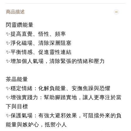
商品描述
閃靈鑽能量
✨提高直覺、悟性、頻率
✨淨化磁場、清除深層阻塞
✨平衡情感、促進靈性連結
✨增加個人氣場，清除緊張的情緒和壓力
茶晶能量
✨
穩定情緒
：化解負能量、安撫焦躁與恐懼
✨
增強實踐力
：幫助腳踏實地，讓人更專注於當
下與目標
✨
保護氣場
：有強大避邪效果，可阻擋外來的負
能量與嫉妒心，抵禦小人