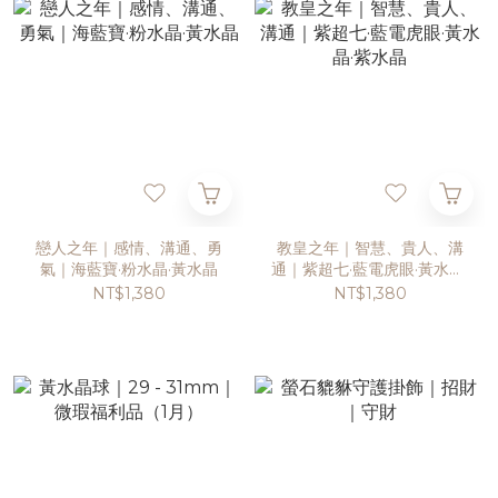
戀人之年｜感情、溝通、勇
教皇之年｜智慧、貴人、溝
氣｜海藍寶·粉水晶·黃水晶
通｜紫超七·藍電虎眼·黃水晶·
紫水晶
NT$1,380
NT$1,380