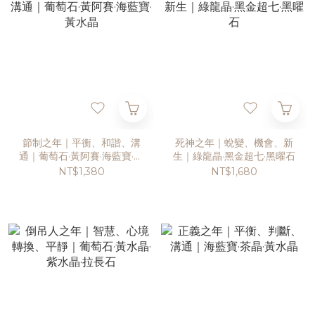
節制之年｜平衡、和諧、溝
死神之年｜蛻變、機會、新
通｜葡萄石·黃阿賽·海藍寶·黃
生｜綠龍晶·黑金超七·黑曜石
水晶
NT$1,380
NT$1,680