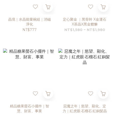
晶境｜水晶能量碗組｜消磁
定心聚金 ｜黑骨幹 X金運石
淨化
X茶晶X黑金貔貅
NT$777
NT$1,580 ~ NT$1,980
精品糖果螢石小擺件｜智
惡魔之年｜慾望、顯化、定
慧、財富、事業
力｜紅虎眼·石榴石·紅銅髪晶