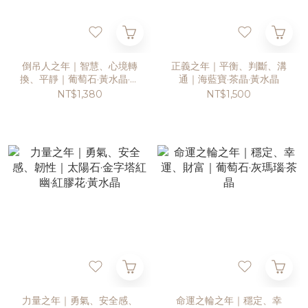
倒吊人之年｜智慧、心境轉
正義之年｜平衡、判斷、溝
換、平靜｜葡萄石·黃水晶·紫
通｜海藍寶·茶晶·黃水晶
水晶·拉長石
NT$1,380
NT$1,500
力量之年｜勇氣、安全感、
命運之輪之年｜穩定、幸