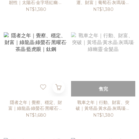
韌性｜太陽石·金字塔紅幽·紅
運、財富｜葡萄石·灰瑪瑙·茶
膠花·黃水晶
晶
NT$1,380
NT$1,380
售完
隱者之年｜覺察、穩定、財
戰車之年｜行動、財富、突
富｜綠龍晶·綠螢石·黑曜石·茶
破｜黃塔晶·黃水晶·灰瑪瑙·綠
晶·藍虎眼｜鈦鋼
幽靈·金髮晶
NT$1,680
NT$1,380