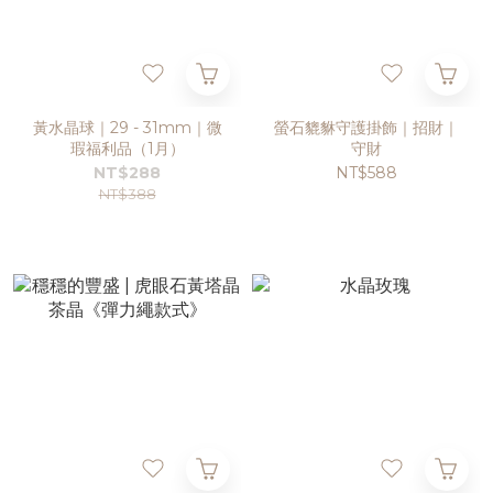
黃水晶球｜29 - 31mm｜微
螢石貔貅守護掛飾｜招財｜
瑕福利品（1月）
守財
NT$288
NT$588
NT$388