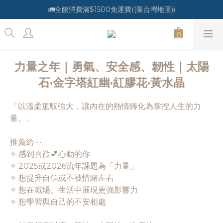
🚛全館消費滿$1500免運費((限台灣地區))
力量之年｜勇氣、安全感、韌性｜太陽
石·金字塔紅幽·紅膠花·黃水晶
「以溫柔駕馭強大，讓內在的熱情轉化為掌控人生的力
量。」
推薦給⋯
✧ 感到喜歡💕心動的你
✧ 2025或2026流年課題為「力量」
✧ 想提升自信或不被情緒左右
✧ 想在職場、生活中展現更強影響力
✧ 想學習與自己的不安相處