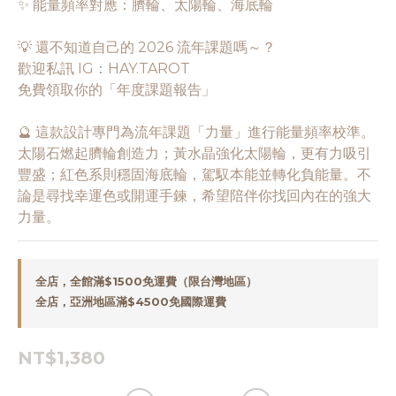
✨ 能量頻率對應：臍輪、太陽輪、海底輪
💡 還不知道自己的 2026 流年課題嗎～？
歡迎私訊 IG：HAY.TAROT
免費領取你的「年度課題報告」
🔮 這款設計專門為流年課題「力量」進行能量頻率校準。
太陽石燃起臍輪創造力；黃水晶強化太陽輪，更有力吸引
豐盛；紅色系則穩固海底輪，駕馭本能並轉化負能量。不
論是尋找幸運色或開運手鍊，希望陪伴你找回內在的強大
力量。
全店，全館滿$1500免運費（限台灣地區）
全店，亞洲地區滿$4500免國際運費
NT$1,380