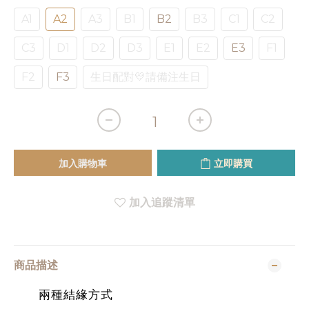
A1
A2
A3
B1
B2
B3
C1
C2
C3
D1
D2
D3
E1
E2
E3
F1
F2
F3
生日配對💛請備注生日
加入購物車
立即購買
加入追蹤清單
商品描述
兩種結緣方式