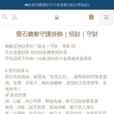
🚛全館消費滿$1500免運費((限台灣地區))
螢石貔貅守護掛飾｜招財｜守財
貔貅是神話界的「吸金＋守財」專家 🙌
天生喜愛財富 尋找財富機會與好運
守住該留下的每一分錢 讓你的小金庫越來越滿🤩
ʚ 螢石能量 ɞ
螢石色彩繽紛，被譽為「智慧之石」，能幫助我們激發靈
感、直覺、決策力，雕刻為貔貅，讓招財之路更精準、更
有效率！
🌈 顏色對應
綠 - 心輪，內心平靜、釋放焦慮，吸引正財和事業運
紫色 - 頂輪，提升智慧、思緒清晰，吸引貴人指引
黃 - 太陽輪，提升信心、執行力，堅定信念，加速財富豐