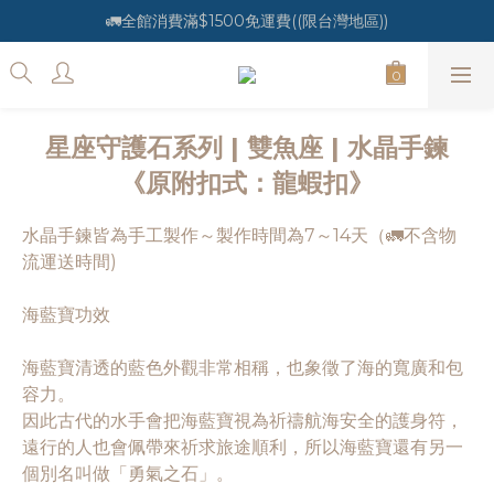
🚛全館消費滿$1500免運費((限台灣地區))
星座守護石系列 | 雙魚座 | 水晶手鍊
《原附扣式：龍蝦扣》
水晶手鍊皆為手工製作～製作時間為7～14天（🚛不含物
流運送時間)
海藍寶功效
海藍寶清透的藍色外觀非常相稱，也象徵了海的寬廣和包
容力。
因此古代的水手會把海藍寶視為祈禱航海安全的護身符，
遠行的人也會佩帶來祈求旅途順利，所以海藍寶還有另一
個別名叫做「勇氣之石」。