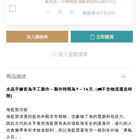
紫水晶｜小圓鐵盒消磁淨化碎石組200g
優惠價 NT$250
加入購物車
立即購買
加入追蹤清單
商品描述
水晶手鍊皆為手工製作～製作時間為7～14天（🚛不含物流運送時
間)
海藍寶功效
海藍寶清透的藍色外觀非常相稱，也象徵了海的寬廣和包容力。
因此古代的水手會把海藍寶視為祈禱航海安全的護身符，遠行的人
也會佩帶來祈求旅途順利，所以海藍寶還有另一個別名叫做「勇氣
之石」。