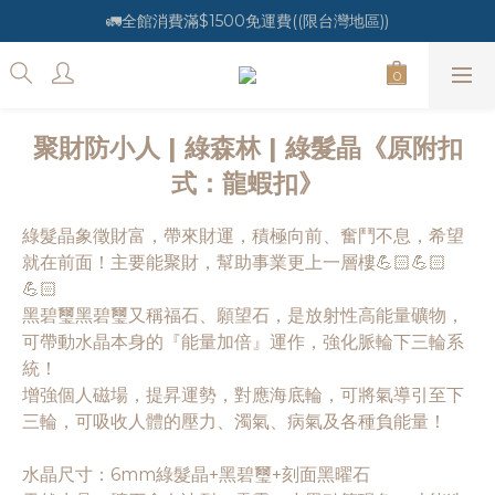
🚛全館消費滿$1500免運費((限台灣地區))
聚財防小人 | 綠森林 | 綠髮晶《原附扣
式：龍蝦扣》
綠髮晶象徵財富，帶來財運，積極向前、奮鬥不息，希望
就在前面！主要能聚財，幫助事業更上一層樓💪🏻💪🏻
💪🏻
黑碧璽黑碧璽又稱福石、願望石，是放射性高能量礦物，
可帶動水晶本身的『能量加倍』運作，強化脈輪下三輪系
統！
增強個人磁場，提昇運勢，對應海底輪，可將氣導引至下
三輪，可吸收人體的壓力、濁氣、病氣及各種負能量！
水晶尺寸：6mm綠髮晶+黑碧璽+刻面黑曜石