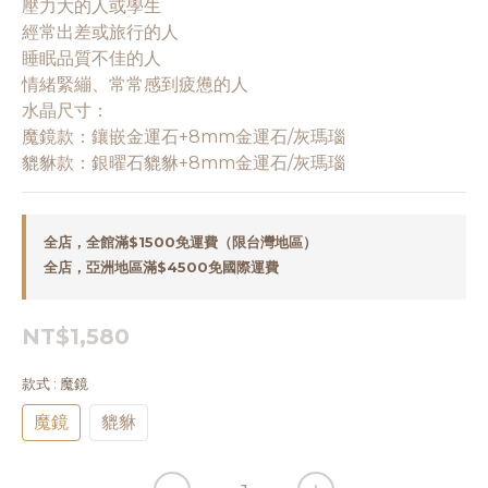
壓力大的人或學生
經常出差或旅行的人
睡眠品質不佳的人
情緒緊繃、常常感到疲憊的人
水晶尺寸：
魔鏡款：鑲嵌金運石+8mm金運石/灰瑪瑙
貔貅款：銀曜石貔貅+8mm金運石/灰瑪瑙
全店，全館滿$1500免運費（限台灣地區）
全店，亞洲地區滿$4500免國際運費
NT$1,580
款式
: 魔鏡
魔鏡
貔貅