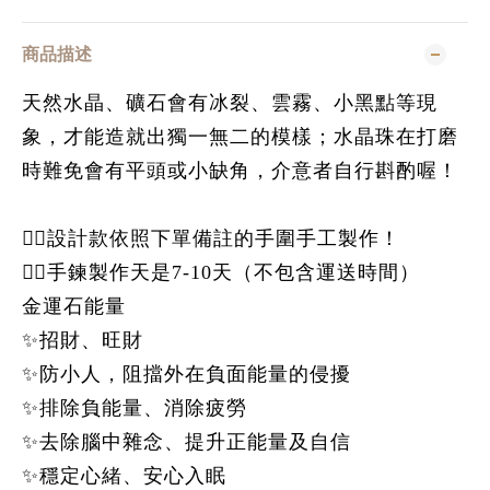
商品描述
天然水晶、礦石會有冰裂、雲霧、小黑點等現
象，才能造就出獨一無二的模樣；水晶珠在打磨
時難免會有平頭或小缺角，介意者自行斟酌喔！
👉🏻設計款依照下單備註的手圍手工製作！
👉🏻手鍊製作天是7-10天（不包含運送時間）
金運石能量
✨招財、旺財
✨防小人，阻擋外在負面能量的侵擾
✨排除負能量、消除疲勞
✨去除腦中雜念、提升正能量及自信
✨穩定心緒、安心入眠