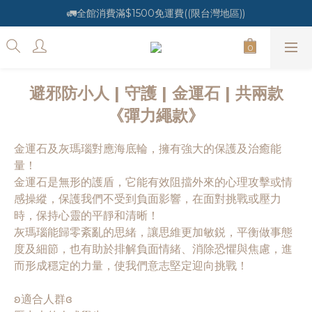
🚛全館消費滿$1500免運費((限台灣地區))
避邪防小人 | 守護 | 金運石 | 共兩款
《彈力繩款》
金運石及灰瑪瑙對應海底輪，擁有強大的保護及治癒能
量！
金運石是無形的護盾，它能有效阻擋外來的心理攻擊或情
感操縱，保護我們不受到負面影響，在面對挑戰或壓力
時，保持心靈的平靜和清晰！
灰瑪瑙能歸零紊亂的思緒，讓思維更加敏鋭，平衡做事態
度及細節，也有助於排解負面情緒、消除恐懼與焦慮，進
而形成穩定的力量，使我們意志堅定迎向挑戰！
ʚ適合人群ɞ