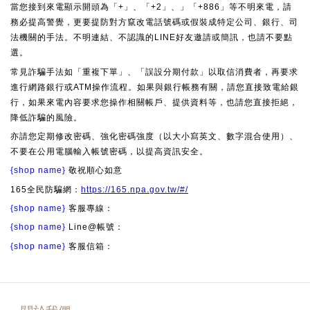
當您接到來電顯示開頭為「+」、「+2」、」「+886」等不明來電，請
務必提高警覺，更要提防對方竄改電話號碼或假裝成特定公司、銀行、司
法機關的手法。不明連結、不認識的LINE好友邀請或簡訊，也請不要點
選。
常見詐騙手法如「重複下單」、「誤設分期付款」以取信消費者，再要求
進行網路銀行或ATM操作流程。如果與銀行帳務有關，請您直接致電給銀
行，如果來電內容要求您操作相關帳戶、提供資料等，也請您直接拒絕，
降低詐騙的風險。
亦請您定期修改密碼、強化密碼強度（以大小寫英文、數字混合使用）、
不要在公用電腦輸入帳號密碼，以提高資訊安全。
{shop name}
敬祝順心如意
165全民防騙網：
https://165.npa.gov.tw/#/
{shop name}
客服專線：
{shop name}
Line@帳號：
{shop name}
客服信箱：