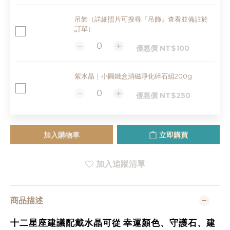
吊飾（詳細照片可搜尋『吊飾』查看並備註於
訂單）
優惠價 NT$100
紫水晶｜小圓鐵盒消磁淨化碎石組200g
優惠價 NT$250
加入購物車
立即購買
加入追蹤清單
商品描述
十二星座建議配戴水晶可從
幸運顏色、守護石、建