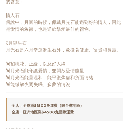
的含意：
情人石
傳說中，月圓的時候，佩戴月光石能遇到好的情人，因此
是愛情的象徵，也是送給摯愛最佳的禮物。
6月誕生石 
月光石是六月幸運誕生石外，象徵著健康、富貴和長壽。
💓招桃花、正緣，以及好人緣
💓月光石能守護愛情，並開啟愛情能量
💓月光石能量溫和，能平復焦慮和負面情緒
💓能緩解夜間失眠、多夢的情況
全店，全館滿$1500免運費（限台灣地區）
全店，亞洲地區滿$4500免國際運費