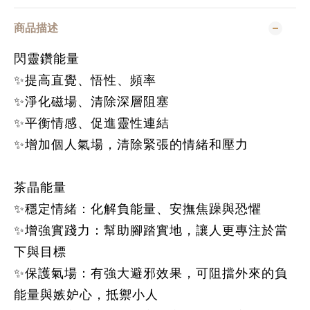
商品描述
閃靈鑽能量
✨提高直覺、悟性、頻率
✨淨化磁場、清除深層阻塞
✨平衡情感、促進靈性連結
✨增加個人氣場，清除緊張的情緒和壓力
茶晶能量
✨
穩定情緒
：化解負能量、安撫焦躁與恐懼
✨
增強實踐力
：幫助腳踏實地，讓人更專注於當
下與目標
✨
保護氣場
：有強大避邪效果，可阻擋外來的負
能量與嫉妒心，抵禦小人