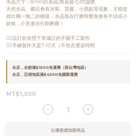
水晶尺寸：8mm白茶晶/黑金超七/閃靈鑽
天然水晶、礦石會有冰裂、雲霧、小黑點等現象，才能造
就出獨一無二的模樣；水晶珠在打磨時難免會有平頭或小
缺角，介意者自行斟酌喔！
👉🏻設計款依照下單備註的手圍手工製作
👉🏻手鍊製作天是7-10天（不包含運送時間
全店，全館滿$1500免運費（限台灣地區）
全店，亞洲地區滿$4500免國際運費
NT$1,500
以優惠價加購商品