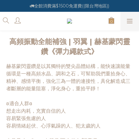
🚛全館消費滿$1500免運費((限台灣地區))
高頻振動全能補強 | 羽翼 | 赫基蒙閃靈
鑽《彈力繩款式》
赫基蒙閃靈鑽是以其獨特的雙尖晶體結構，能快速讓能量
循環是一種高頻水晶、調和之石，可幫助我們重拾身心、
精神、感情平衡，強化三為一體的連接性，具化解造成三
者斷層的能量阻塞，淨化身心，重拾平靜！
ʚ適合人群ɞ
想走出內耗，充實自信的人
容易緊張焦慮的人
容易情緒起伏、心浮氣躁的人、犯太歲的人