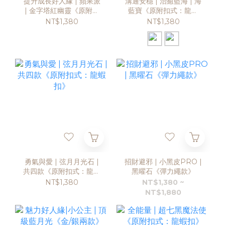
提升成長好人緣 | 蘋果派
溝通安穩 | 治癒藍海 | 海
| 金字塔紅幽靈《原附扣
藍寶《原附扣式：龍蝦
式：龍蝦扣》
扣》
NT$1,380
NT$1,380
勇氣與愛 | 弦月月光石 |
招財避邪 | 小黑皮PRO |
共四款《原附扣式：龍蝦
黑曜石《彈力繩款》
扣》
NT$1,380
NT$1,380 ~
NT$1,880