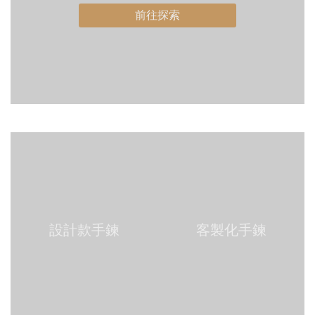
前往探索
設計款手鍊
客製化手鍊