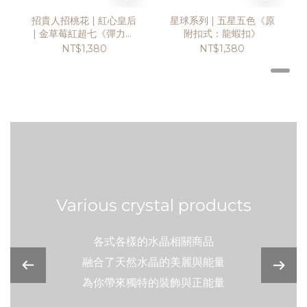
招貴人招桃花 | 紅心皇后
星球系列 | 五星五色《原
| 金草莓紅超七《彈力繩
附扣式：龍蝦扣》
款式》
NT$1,380
NT$1,380
Various crystal products
各式各樣的水晶相關商品
融合了天然水晶的美麗與能量
為你帶來獨特的裝飾與正能量