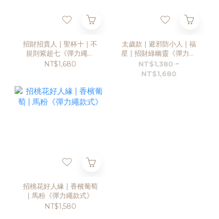
招財招貴人 | 聖杯十 | 不
太歲款 | 避邪防小人 | 福
規則紫超七《彈力繩款
星 | 招財綠幽靈《彈力繩
式》
款》《兩款》
NT$1,680
NT$1,380 ~
NT$1,680
招桃花好人緣 | 香檳葡萄
| 馬粉《彈力繩款式》
NT$1,580