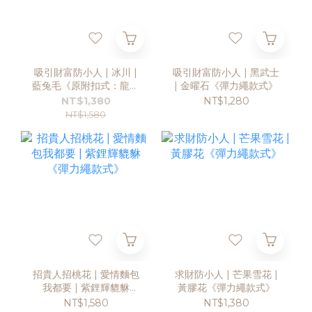
吸引財富防小人 | 冰川 |
吸引財富防小人 | 黑武士
藍兔毛《原附扣式：龍蝦
| 金曜石《彈力繩款式》
扣》
NT$1,380
NT$1,280
NT$1,580
招貴人招桃花 | 愛情麵包
求財防小人 | 芒果雪花 |
我都要 | 紫鋰輝貔貅
黃膠花《彈力繩款式》
《彈力繩款式》
NT$1,580
NT$1,380