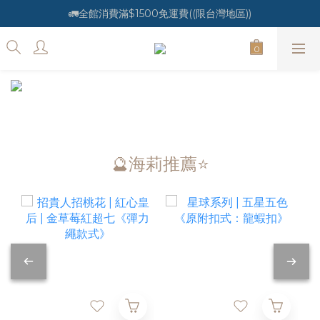
🚛全館消費滿$1500免運費((限台灣地區))
🔮海莉推薦⭐️