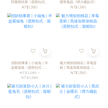
阿賽斯特萊《原附扣式：
體草莓晶《彈力繩款式》
龍蝦扣》
NT$1,380
NT$1,380
招財助事業 | 小福兔 | 半
魅力增加招桃花 | 草莓蛋
盆紫福兔《原附扣式：龍
糕 | 馬達加斯加粉晶《原
蝦扣》
附扣式：龍蝦扣》
NT$1,280 ~
NT$1,380
NT$1,580