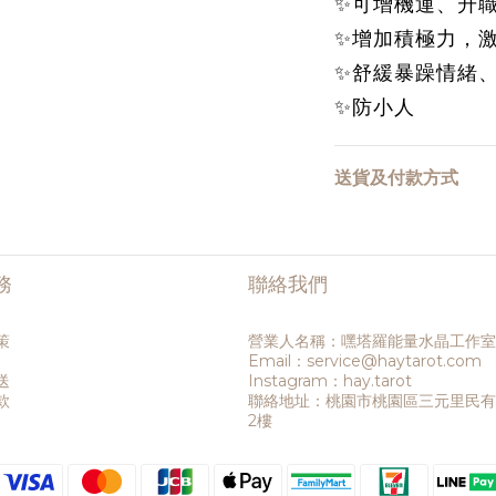
✨可增機運、升
✨增加積極力，
✨舒緩暴躁情緒
✨防小人
送貨及付款方式
務
聯絡我們
策
營業人名稱：嘿塔羅能量水晶工作室
Email：service@haytarot.com
送
Instagram：hay.tarot
款
聯絡地址：桃園市桃園區三元里民有六
2樓