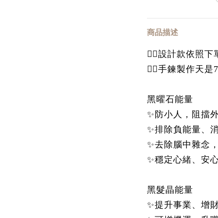
商品描述
👉🏻設計款依
👉🏻手鍊製作天
黑曜石能量
✨防小人，阻擋
✨排除負能量、
✨去除腦中雜念
✨穩定心緒、安
黑髮晶能量
✨提升事業、增