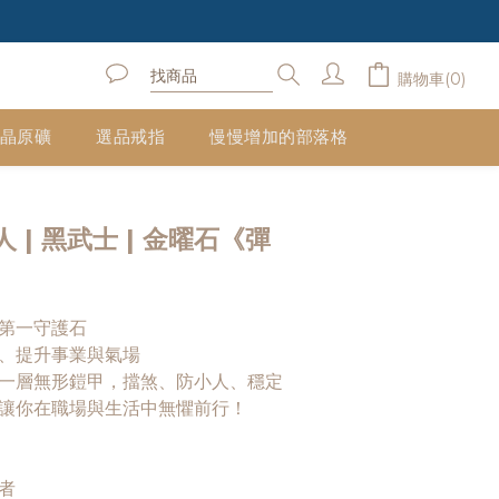
購物車(0)
晶原礦
選品戒指
慢慢增加的部落格
立即購買
 | 黑武士 | 金曜石《彈
第一守護石
、提升事業與氣場
上一層無形鎧甲，擋煞、防小人、穩定
讓你在職場與生活中無懼前行！
者