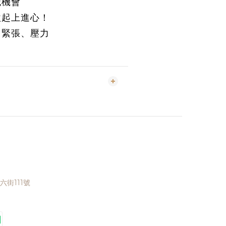
職機會
激起上進心！
、緊張、壓力
街111號