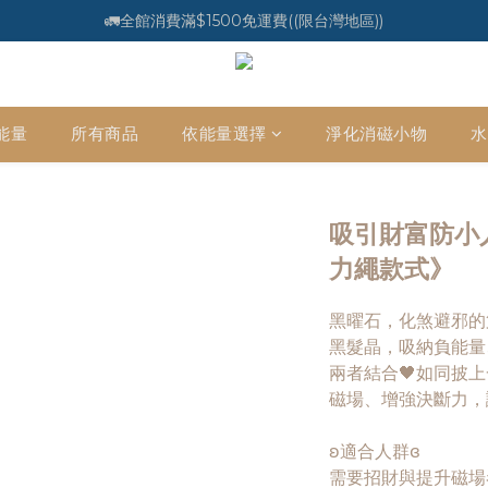
🚛全館消費滿$1500免運費((限台灣地區))
能量
所有商品
依能量選擇
淨化消磁小物
水
吸引財富防小人
力繩款式》
黑曜石，化煞避邪的
黑髮晶，吸納負能量
兩者結合🖤如同披
磁場、增強決斷力，
ʚ適合人群ɞ
需要招財與提升磁場