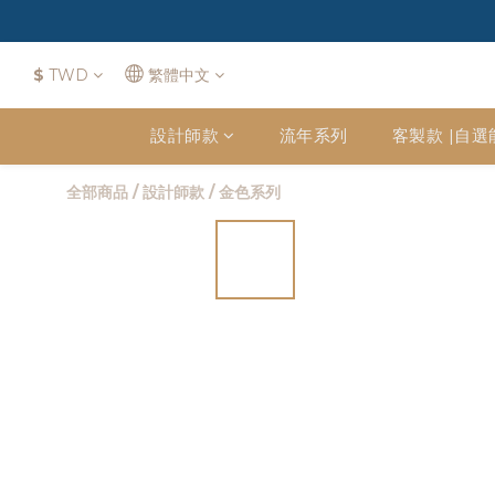
$
TWD
繁體中文
設計師款
流年系列
客製款 |自選
全部商品
/
設計師款
/
金色系列