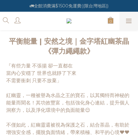
🚛全館消費滿$1500免運費((限台灣地區))
平衡能量 | 安然之境｜金字塔紅幽茶晶
《彈力繩繩款》
『有些力量 不張揚 卻一直都在
當內心安穩了 世界也就靜了下來
不需要衝刺 只要不放棄」
紅幽靈，一種被譽為水晶之王的寶石，以其獨特而神秘的
能量而聞名！其功效豐富，包括強化身心連結，提升個人
洞察力，以及淨化環境中的負面能量😌
不僅如此，紅幽靈還被視為保護之石，結合茶晶，有助於
增強安全感，擺脫負面情緒，帶來積極、和平的心境❤️❤️