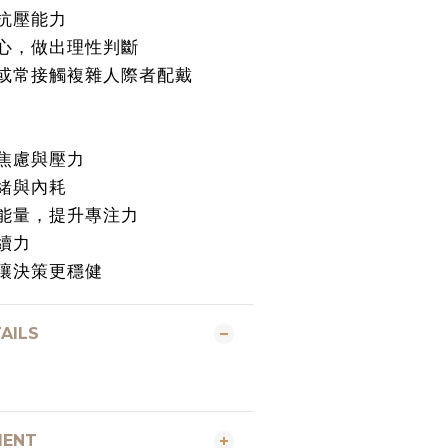
抗壓能力
心，做出理性判斷
或常接觸複雜人際者配戴
焦慮與壓力
緒與內耗
能量，提升專注力
續力
讓決策更穩健
AILS
MENT