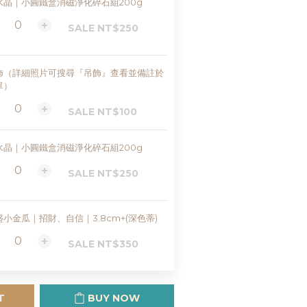
水晶｜小圓鐵盒消磁淨化碎石組200g
SALE NT$250
飾（詳細照片可搜尋『吊飾』查看並備註於
單）
SALE NT$100
水晶｜小圓鐵盒消磁淨化碎石組200g
SALE NT$250
盛小金瓜｜招財、自信｜3.8cm+(深色蒂)
SALE NT$350
T
BUY NOW