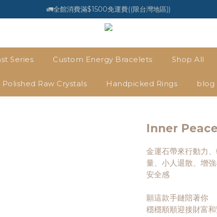
🚛全館消費滿$1500免運費((限台灣地區))
st Series
Custom Energy Bracelets
Shop All
Polished Raw Crystals
Handpicked Rings
blog
Inner Peace
金運石帶來行動力、
量、小人退散、增強
安全感
願這款手鏈陪著你
穩穩順順迎接財富和豐