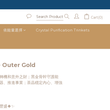
Cart(0)
依能量選擇
Crystal Purification Trinkets
BUY NOW
 Outer Gold
轉機和意外之財；黑金骨幹守護能
器、推進事業；茶晶穩定內心、增強
盛🍀✨