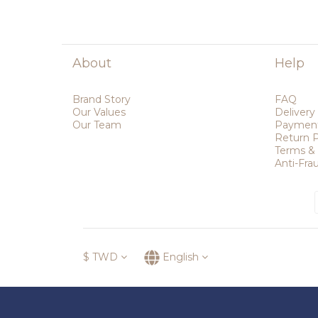
About
Help
Brand Story
FAQ
Our Values
Delivery
Our Team
Paymen
Return P
Terms & 
Anti-Fr
$
TWD
English