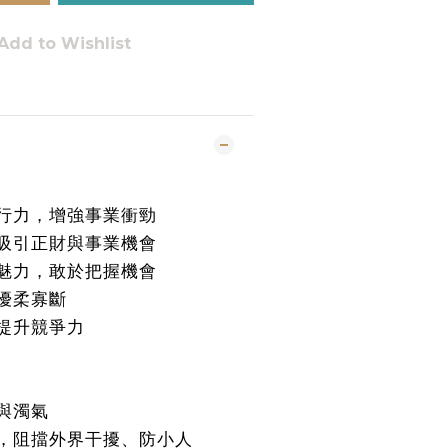
Add to Wishlist
行力，增強事業衝勁
吸引正財與事業機會
魅力，敢於把握機會
優柔寡斷
提升競爭力
與濁氣
，阻擋外界干擾、防小人