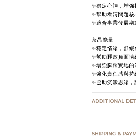
✨穩定心神，增強
✨幫助看清問題核
✨適合事業發展期
茶晶能量
✨穩定情緒，舒緩
✨幫助釋放負面情
✨增強腳踏實地的
✨強化責任感與持
✨協助沉澱思緒，
ADDITIONAL DET
SHIPPING & PAY