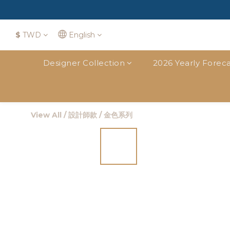
$
TWD
English
Designer Collection
2026 Yearly Foreca
View All
/
設計師款
/
金色系列