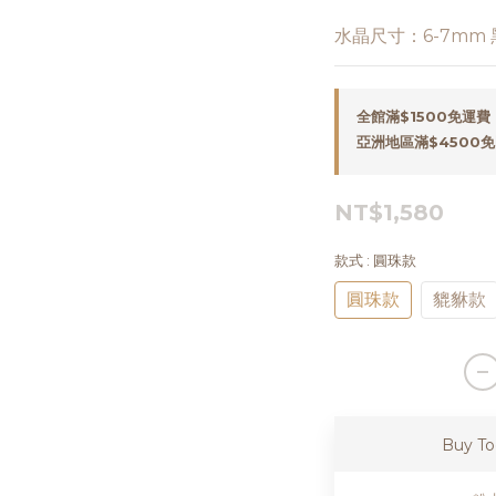
水晶尺寸：6-7mm
全館滿$1500免運費（
亞洲地區滿$4500免國
NT$1,580
款式
: 圓珠款
圓珠款
貔貅款
Buy To