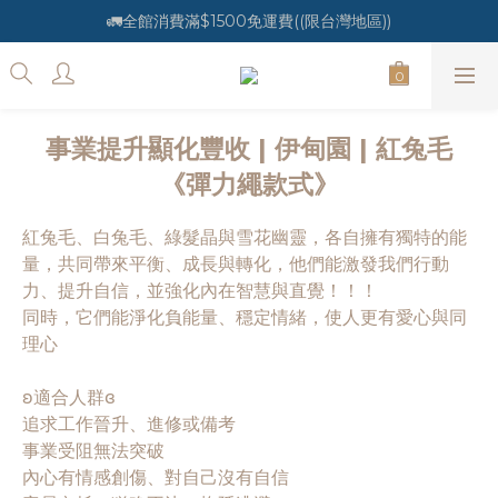
🚛全館消費滿$1500免運費((限台灣地區))
事業提升顯化豐收 | 伊甸園 | 紅兔毛
《彈力繩款式》
紅兔毛、白兔毛、綠髮晶與雪花幽靈，各自擁有獨特的能
量，共同帶來平衡、成長與轉化，他們能激發我們行動
力、提升自信，並強化內在智慧與直覺！！！
同時，它們能淨化負能量、穩定情緒，使人更有愛心與同
理心
ʚ適合人群ɞ
追求工作晉升、進修或備考
事業受阻無法突破
內心有情感創傷、對自己沒有自信