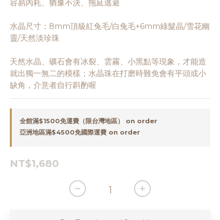
容易內耗、猶豫不決、拖延逃避
水晶尺寸：8mm頂級紅兔毛/白兔毛+6mm綠髮晶/雪花幽
靈/天然淡珍珠
天然水晶、礦石會有冰裂、雲霧、小黑點等現象，才能造
就出獨一無二的模樣；水晶珠在打磨時難免會有平頭或小
缺角，介意者自行斟酌喔
全館滿$1500免運費（限台灣地區） on order
亞洲地區滿$4500免國際運費 on order
NT$1,680