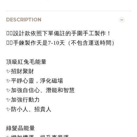
DESCRIPTION
👉🏻設計款依照下單備註的手圍手工製作！
👉🏻手鍊製作天是7-10天（不包含運送時間）
頂級紅兔毛能量
✨招財聚財
✨平靜心靈，淨化磁場
✨加強自信心、潛能和智慧
✨加強行動力
✨防小人、招貴人
綠髮晶能量