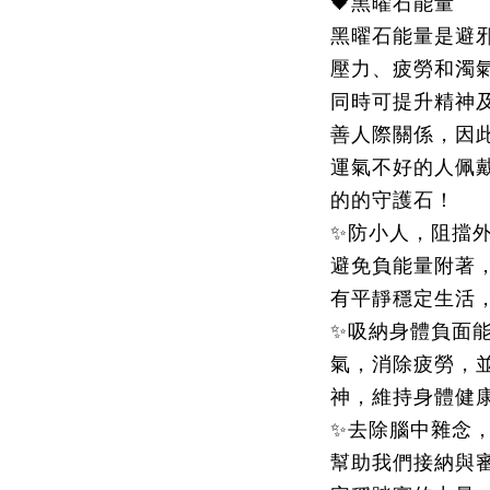
🖤黑曜石能量
黑曜石能量是避
壓力、疲勞和濁
同時可提升精神
善人際關係，因
運氣不好的人佩
的的守護石！
✨防小人，阻擋
避免負能量附著
有平靜穩定生活
✨吸納身體負面
氣，消除疲勞，
神，維持身體健
✨去除腦中雜念
幫助我們接納與