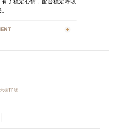
，有了穩定心情，配合穩定呼吸
眠。
MENT
街111號