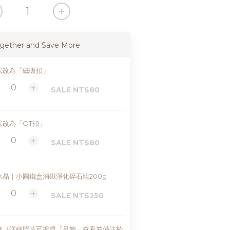
gether and Save More
式改為「磁吸扣」
SALE NT$80
式改為「OT扣」
SALE NT$80
水晶｜小圓鐵盒消磁淨化碎石組200g
SALE NT$250
飾（詳細照片可搜尋『吊飾』查看並備註於