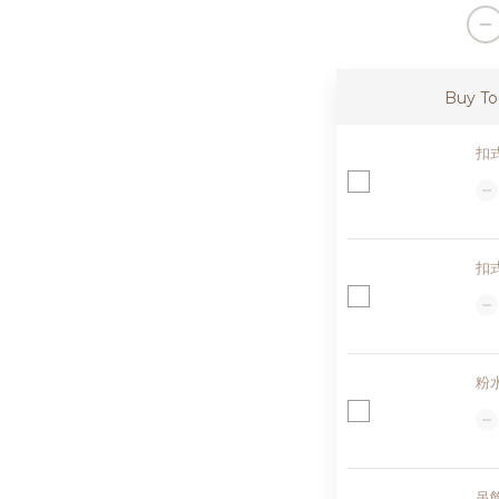
Buy To
扣
扣
粉
吊