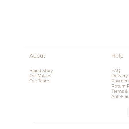
About
Help
Brand Story
FAQ
Our Values
Delivery
Our Team
Paymen
Return P
Terms & 
Anti-Fr