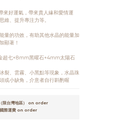
帶來好運氣，帶來貴人緣和愛情運
思維、提升專注力等。
能量的功效，有助其他水晶的能量加
加顯著！
金超七+8mm黑曜石+4mm太陽石
冰裂、雲霧、小黑點等現象，水晶珠
頭或小缺角，介意者自行斟酌喔
限台灣地區） on order
際運費 on order