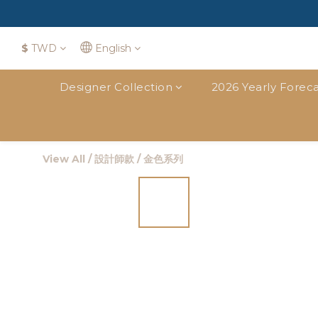
$
TWD
English
Designer Collection
2026 Yearly Foreca
View All
/
設計師款
/
金色系列