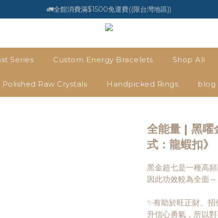
🚛全館消費滿$1500免運費((限台灣地區))
st Series
Custom Energy Bracelets
Shop All
Polished Raw Crystals
Handpicked Rings
blog
全能量 | 黑
式：龍蝦扣》
黑金超七是一種高頻
因此功效較為全面～
✨有助於旺正財、招
升信心勇氣，所以對