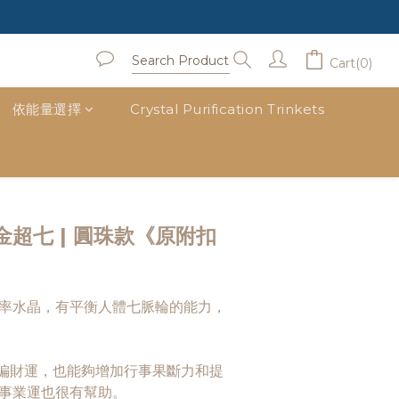
Cart(0)
依能量選擇
Crystal Purification Trinkets
BUY NOW
曜金超七 | 圓珠款《原附扣
率水晶，有平衡人體七脈輪的能力，
偏財運，也能夠增加行事果斷力和提
事業運也很有幫助。