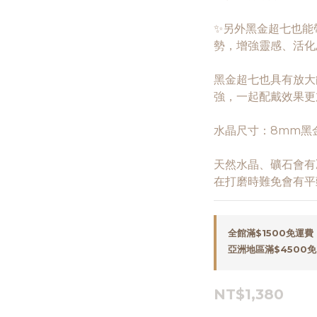
✨另外黑金超七也能
勢，增強靈感、活化
黑金超七也具有放大
強，一起配戴效果更
水晶尺寸：8mm黑
天然水晶、礦石會有
在打磨時難免會有平
全館滿$1500免運費（
亞洲地區滿$4500免國
NT$1,380