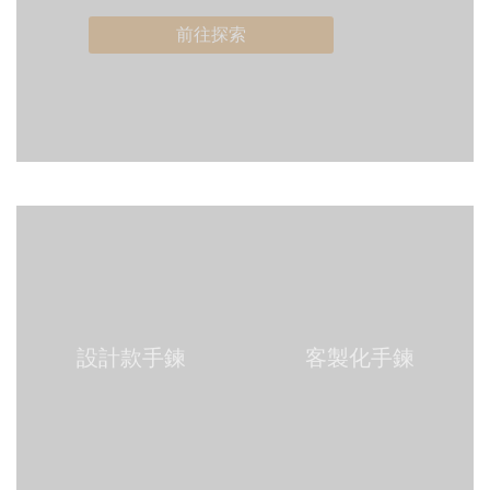
前往探索
設計款手鍊
客製化手鍊