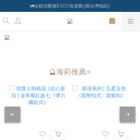
🚛全館消費滿$1500免運費((限台灣地區))
🔮海莉推薦⭐️