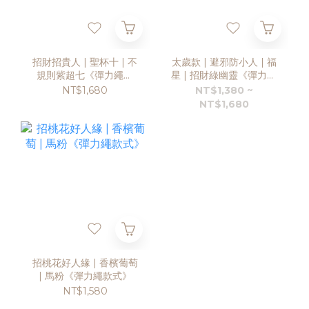
招財招貴人 | 聖杯十 | 不
太歲款 | 避邪防小人 | 福
規則紫超七《彈力繩款
星 | 招財綠幽靈《彈力繩
式》
款》《兩款》
NT$1,680
NT$1,380 ~
NT$1,680
招桃花好人緣 | 香檳葡萄
| 馬粉《彈力繩款式》
NT$1,580