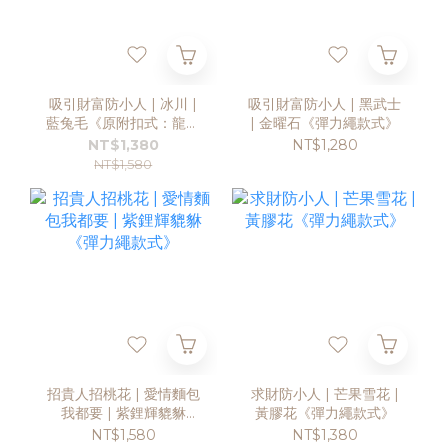
吸引財富防小人 | 冰川 |
吸引財富防小人 | 黑武士
藍兔毛《原附扣式：龍蝦
| 金曜石《彈力繩款式》
扣》
NT$1,380
NT$1,280
NT$1,580
招貴人招桃花 | 愛情麵包
求財防小人 | 芒果雪花 |
我都要 | 紫鋰輝貔貅
黃膠花《彈力繩款式》
《彈力繩款式》
NT$1,580
NT$1,380