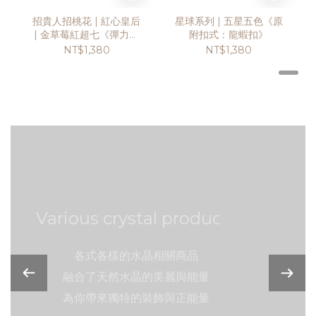
招貴人招桃花 | 紅心皇后
星球系列 | 五星五色《原
| 金草莓紅超七《彈力繩
附扣式：龍蝦扣》
款式》
NT$1,380
NT$1,380
arious crystal products
各式各樣的水晶相關商品
融合了天然水晶的美麗與能量
為你帶來獨特的裝飾與正能量