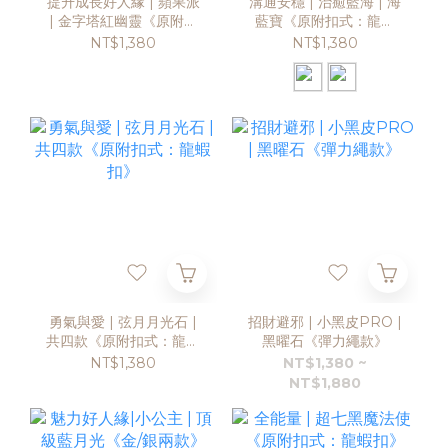
提升成長好人緣 | 蘋果派
溝通安穩 | 治癒藍海 | 海
| 金字塔紅幽靈《原附扣
藍寶《原附扣式：龍蝦
式：龍蝦扣》
扣》
NT$1,380
NT$1,380
勇氣與愛 | 弦月月光石 |
招財避邪 | 小黑皮PRO |
共四款《原附扣式：龍蝦
黑曜石《彈力繩款》
扣》
NT$1,380
NT$1,380 ~
NT$1,880