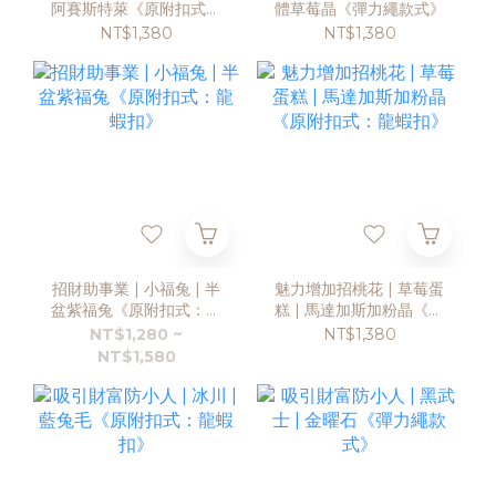
阿賽斯特萊《原附扣式：
體草莓晶《彈力繩款式》
龍蝦扣》
NT$1,380
NT$1,380
招財助事業 | 小福兔 | 半
魅力增加招桃花 | 草莓蛋
盆紫福兔《原附扣式：龍
糕 | 馬達加斯加粉晶《原
蝦扣》
附扣式：龍蝦扣》
NT$1,280 ~
NT$1,380
NT$1,580